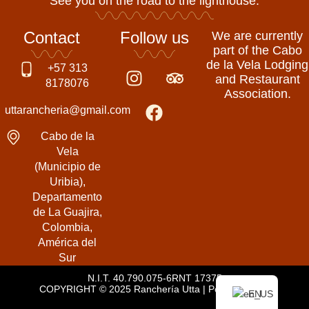
See you on the road to the lighthouse.
Contact
Follow us
We are currently
part of the Cabo
de la Vela Lodging
I
F
T
+57 313
and Restaurant
n
a
r
8178076
Association.
s
c
i
uttarancheria@gmail.com
t
e
p
a
b
a
Cabo de la
g
o
d
Vela
(Municipio de
r
o
v
Uribia),
a
k
i
Departamento
m
s
de La Guajira,
o
Colombia,
r
América del
Sur
N.I.T. 40.790.075-6
RNT 17375
COPYRIGHT © 2025 Ranchería Utta | Powered by
EN