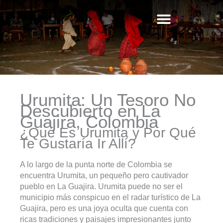
Skip
to
content
Urumita: Un Tesoro No
Descubierto en La
Guajira, Colombia
¿Qué Es Urumita y Por Qué
Te Gustaría Ir Allí?
A lo largo de la punta norte de Colombia se
encuentra Urumita, un pequeño pero cautivador
pueblo en La Guajira. Urumita puede no ser el
municipio más conspicuo en el radar turístico de La
Guajira, pero es una joya oculta que cuenta con
ricas tradiciones y paisajes impresionantes junto