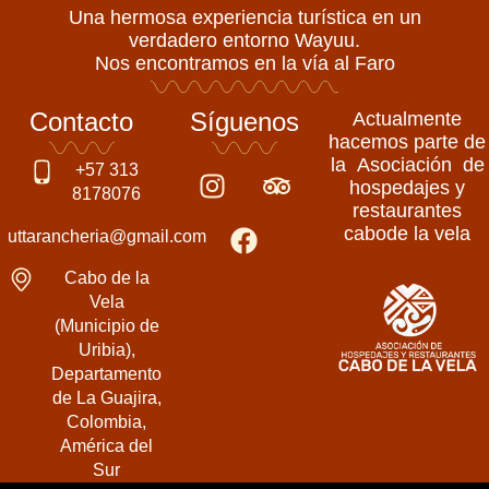
Una hermosa experiencia turística en un
verdadero entorno Wayuu.
Nos encontramos en la vía al Faro
Contacto
Síguenos
Actualmente
hacemos parte de
la Asociación de
I
F
T
+57 313
hospedajes y
n
a
r
8178076
restaurantes
s
c
i
cabode la vela
uttarancheria@gmail.com
t
e
p
a
b
a
Cabo de la
g
o
d
Vela
(Municipio de
r
o
v
Uribia),
a
k
i
Departamento
m
s
de La Guajira,
o
Colombia,
r
América del
Sur