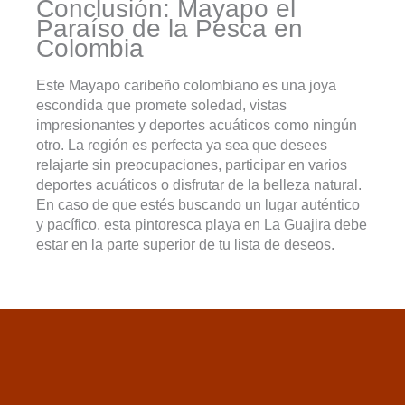
Conclusión: Mayapo el
Paraíso de la Pesca en
Colombia
Este Mayapo caribeño colombiano es una joya
escondida que promete soledad, vistas
impresionantes y deportes acuáticos como ningún
otro. La región es perfecta ya sea que desees
relajarte sin preocupaciones, participar en varios
deportes acuáticos o disfrutar de la belleza natural.
En caso de que estés buscando un lugar auténtico
y pacífico, esta pintoresca playa en La Guajira debe
estar en la parte superior de tu lista de deseos.