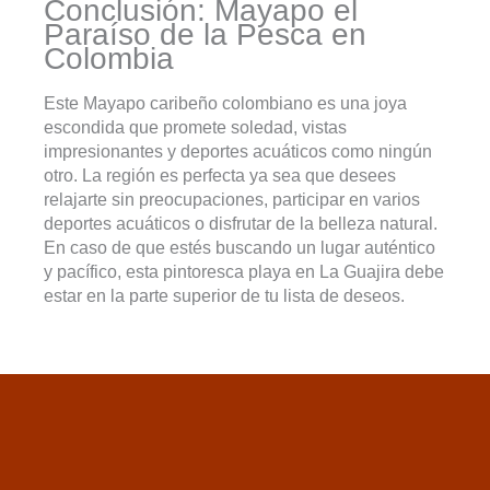
Conclusión: Mayapo el
Paraíso de la Pesca en
Colombia
Este Mayapo caribeño colombiano es una joya
escondida que promete soledad, vistas
impresionantes y deportes acuáticos como ningún
otro. La región es perfecta ya sea que desees
relajarte sin preocupaciones, participar en varios
deportes acuáticos o disfrutar de la belleza natural.
En caso de que estés buscando un lugar auténtico
y pacífico, esta pintoresca playa en La Guajira debe
estar en la parte superior de tu lista de deseos.