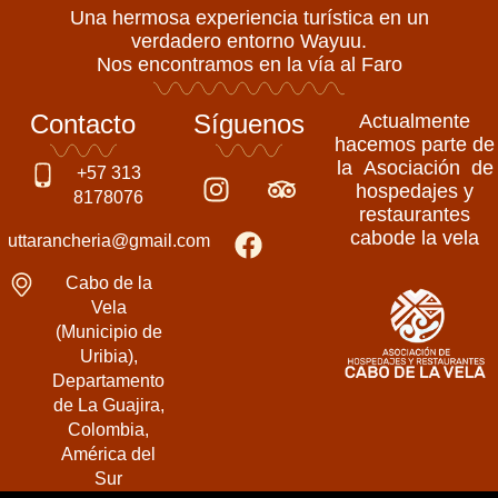
Una hermosa experiencia turística en un
verdadero entorno Wayuu.
Nos encontramos en la vía al Faro
Contacto
Síguenos
Actualmente
hacemos parte de
la Asociación de
I
F
T
+57 313
hospedajes y
n
a
r
8178076
restaurantes
s
c
i
cabode la vela
uttarancheria@gmail.com
t
e
p
a
b
a
Cabo de la
g
o
d
Vela
(Municipio de
r
o
v
Uribia),
a
k
i
Departamento
m
s
de La Guajira,
o
Colombia,
r
América del
Sur