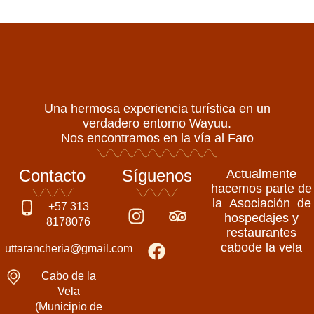
Una hermosa experiencia turística en un
verdadero entorno Wayuu.
Nos encontramos en la vía al Faro
Contacto
Síguenos
Actualmente
hacemos parte de
la Asociación de
I
F
T
+57 313
hospedajes y
n
a
r
8178076
restaurantes
s
c
i
cabode la vela
uttarancheria@gmail.com
t
e
p
a
b
a
Cabo de la
g
o
d
Vela
(Municipio de
r
o
v