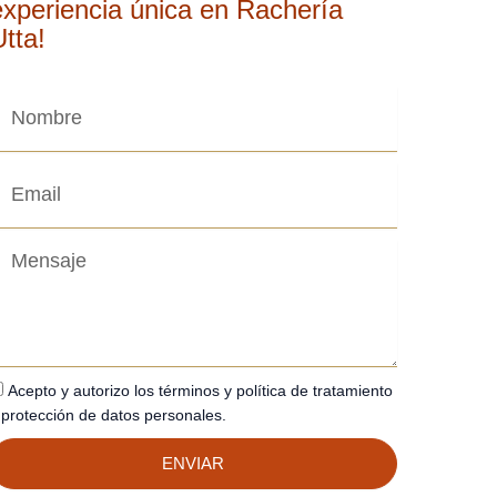
experiencia única en Rachería
Utta!
ame
mail
ensaje
erminos
Acepto y autorizo los términos y política de tratamiento
 protección de datos personales.
ENVIAR