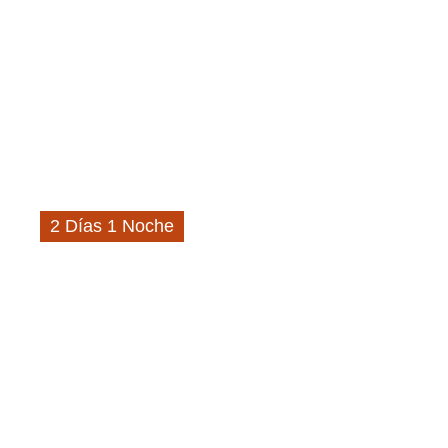
2 Días 1 Noche
Plan Noche de
Estrellas Wayuu 1
noche 2 días
Vistas increibles