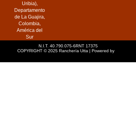
Uribia),
a
k
i
Departamento
m
s
de La Guajira,
o
Colombia,
r
América del
Sur
N.I.T. 40.790.075-6
RNT 17375
COPYRIGHT © 2025 Ranchería Utta | Powered by