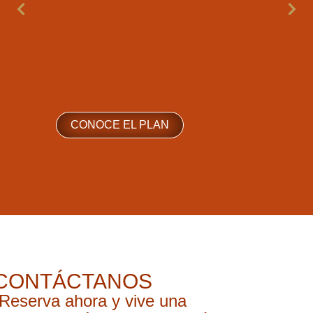
P
W
CONOCE EL PLAN
CONTÁCTANOS
¡Reserva ahora y vive una